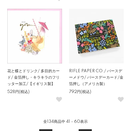
花と蝶とドリンク/ 多目的カー
RIFLE PAPER CO./ バースデ
ド/ 金箔押し・キラキラのフリ
ーメドウ/ バースデーカード/金
ッター加工/【イギリス製】
箔押し（アメリカ製）
528円(税込)
792円(税込)
全
134
商品中
41 - 60
表示