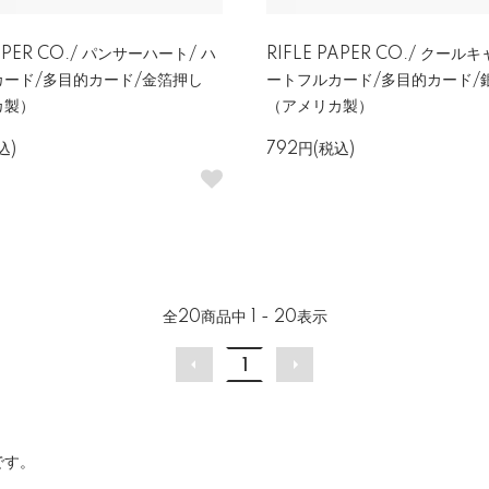
PAPER CO./ パンサーハート/ ハ
RIFLE PAPER CO./ クール
カード/多目的カード/金箔押し
ートフルカード/多目的カード/
カ製）
（アメリカ製）
込)
792円(税込)
全
20
商品中
1 - 20
表示
1
です。