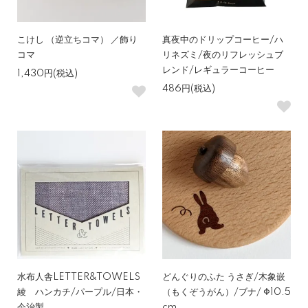
こけし （逆立ちコマ） ／飾り
真夜中のドリップコーヒー/ハ
コマ
リネズミ/夜のリフレッシュブ
レンド/レギュラーコーヒー
1,430円(税込)
486円(税込)
水布人舎LETTER&TOWELS
どんぐりのふた うさぎ/木象嵌
綾 ハンカチ/パープル/日本・
（もくぞうがん）/ブナ/ Φ10.5
今治製
cm