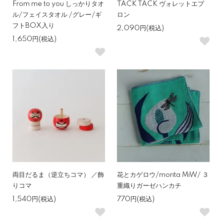
From me to you しっかりタオ
TACK TACK ヴォレットエプ
ル/フェイスタオル /グレー/ギ
ロン
フトBOX入り
2,090円(税込)
1,650円(税込)
両目だるま（逆立ちコマ） ／飾
花とカゲロウ/morita MiW/ ３
りコマ
重織りガーゼハンカチ
1,540円(税込)
770円(税込)