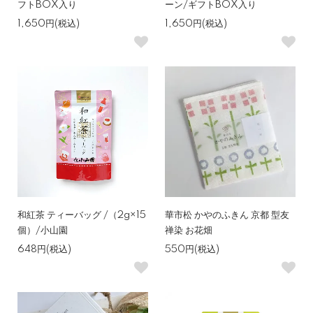
フトBOX入り
ーン/ギフトBOX入り
1,650円(税込)
1,650円(税込)
和紅茶 ティーバッグ /（2g×15
華市松 かやのふきん 京都 型友
個）/小山園
禅染 お花畑
648円(税込)
550円(税込)