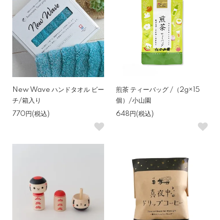
New Wave ハンドタオル ビー
煎茶 ティーバッグ /（2g×15
チ/箱入り
個）/小山園
770円(税込)
648円(税込)