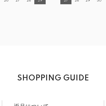
26
27
28
29
27
28
29
30
SHOPPING GUIDE