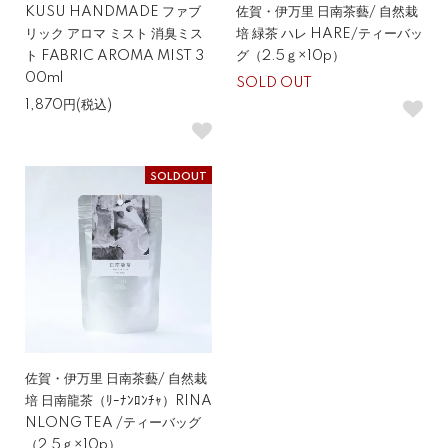
KUSU HANDMADE ファブ
佐賀・伊万里 日南茶藝/ 自然栽
リック アロマ ミスト 消臭ミス
培 緑茶 ハレ HARE/ティーバッ
ト FABRIC AROMA MIST 3
グ（2.5ｇ×10p）
00ml
SOLD OUT
1,870円(税込)
SOLDOUT
佐賀・伊万里 日南茶藝/ 自然栽
培 日南龍茶（ﾘｰﾅﾝﾛﾝﾁｬ）RINA
NLONG TEA /ティーバッグ
（2.5ｇ×10p）