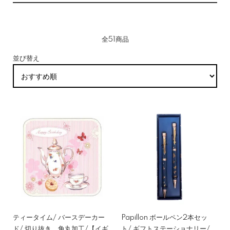
全51商品
並び替え
ティータイム/ バースデーカー
Papillon ボールペン2本セッ
ド/ 切り抜き、角丸加工/【イギ
ト/ ギフトステーショナリー/