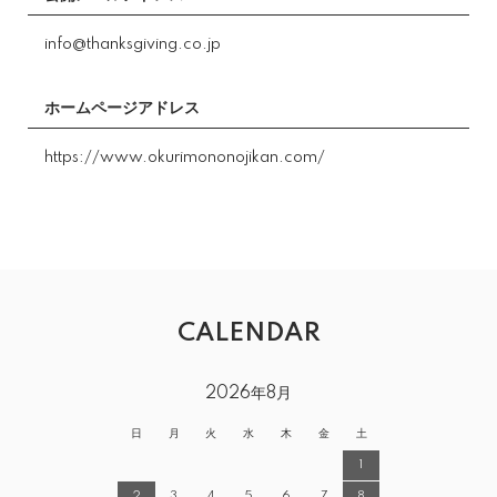
info@thanksgiving.co.jp
ホームページアドレス
https://www.okurimononojikan.com/
CALENDAR
2026年8月
日
月
火
水
木
金
土
1
2
3
4
5
6
7
8