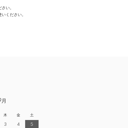
ださい。
使いください。
9月
木
金
土
3
4
5