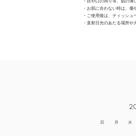
・目や口の周り等、肌の薄
・お肌に合わない時は、傷
・ご使用後は、ティッシュ
・直射日光のあたる場所や
2
日
月
火