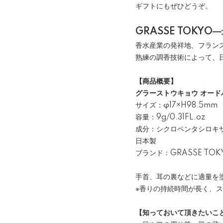
ギフトにもぜひどうぞ。
GRASSE TOKYO
香水産業の発祥地、フラン
熟練の調香技術によって、
【商品概要】
グラーストウキョウ オードパル
サイズ：φ17×H98.5mm
容量：9g/0.31FL.oz
成分：シクロペンタシロキ
日本製
ブランド：GRASSE TOK
手首、耳の裏などに適量を
※香りの持続時間が長く、ス
【知っておいて頂きたいこ