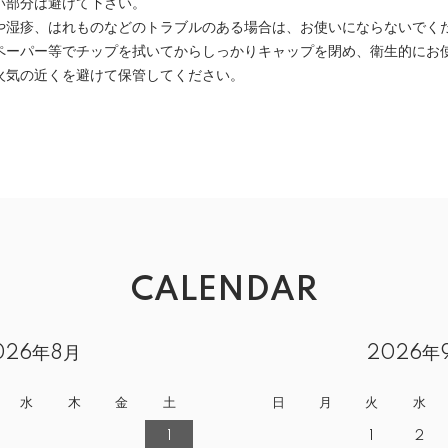
い部分は避けて下さい。
や湿疹、はれものなどのトラブルのある場合は、お使いにならないでく
ペーパー等でチップを拭いてからしっかりキャップを閉め、衛生的にお
火気の近くを避けて保管してください。
CALENDAR
026年8月
2026年
水
木
金
土
日
月
火
水
1
1
2