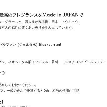
―最高のフレグランスをMade in JAPANで
ス・グラースと、職人技が残る街、日本・トウキョウ。
日本人の感性に響く深い香りを生み出しています。
ファン（ジェル香水）Blackcurrant
サン、ネオペンタル酸イソデシル、香料、（ジメチコン/ビニルジメチ
YO
塗布してお使いください。
プレー式の香水で換算すると68ml相当の使用が可能
と】