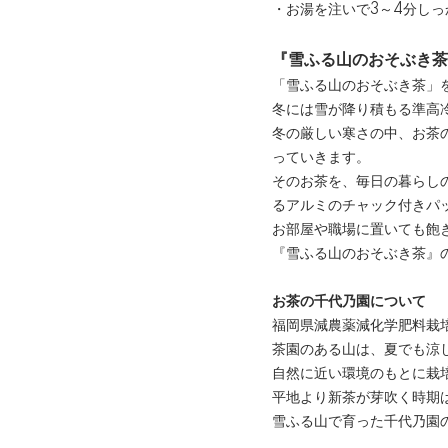
・お湯を注いで3～4分し
『雪ふる山のおそぶき茶
「雪ふる山のおそぶき茶」
冬には雪が降り積もる準高
冬の厳しい寒さの中、お茶
っていきます。
そのお茶を、毎日の暮らし
るアルミのチャック付きパ
お部屋や職場に置いても飽
『雪ふる山のおそぶき茶』
お茶の千代乃園について
福岡県減農薬減化学肥料栽
茶園のある山は、夏でも涼
自然に近い環境のもとに栽
平地より新茶が芽吹く時期
雪ふる山で育った千代乃園