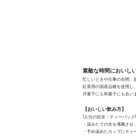
素敵な時間においし
忙しいときや仕事の合間、
紅茶用の国産品種を使用し
洋菓子にも和菓子にも合い
【おいしい飲み方】
1人分の目安：ティーバッグ1
・汲みたての水を沸騰させ、
・予め温めたカップにティ