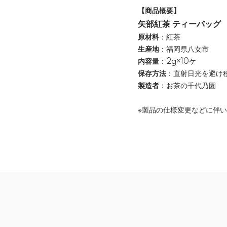
【商品概要】
矢部紅茶 ティーバッグ
原材料
：紅茶
生産地
：福岡県八女市
内容量
：2g×10ケ
保存方法
：直射日光を避け
製造者
：お茶の千代乃園
※製品の仕様変更などに伴