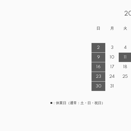
2
日
月
火
2
3
4
9
10
11
16
17
18
23
24
25
30
31
■：休業日（通常：土・日・祝日）