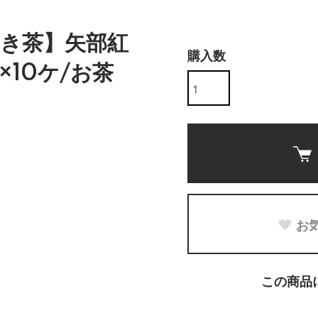
き茶】矢部紅
購入数
×10ケ/お茶
お
この商品