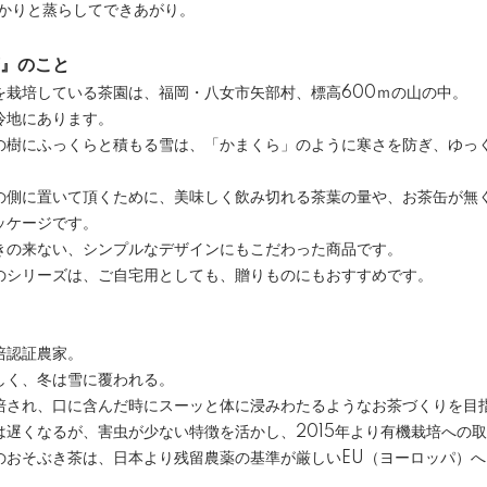
っかりと蒸らしてできあがり。
』のこと
を栽培している茶園は、福岡・八女市矢部村、標高600ｍの山の中。
冷地にあります。
の樹にふっくらと積もる雪は、「かまくら」のように寒さを防ぎ、ゆっ
の側に置いて頂くために、美味しく飲み切れる茶葉の量や、お茶缶が無
ッケージです。
きの来ない、シンプルなデザインにもこだわった商品です。
のシリーズは、ご自宅用としても、贈りものにもおすすめです。
培認証農家。
しく、冬は雪に覆われる。
培され、口に含んだ時にスーッと体に浸みわたるようなお茶づくりを目
は遅くなるが、害虫が少ない特徴を活かし、2015年より有機栽培への
のおそぶき茶は、日本より残留農薬の基準が厳しいEU（ヨーロッパ）