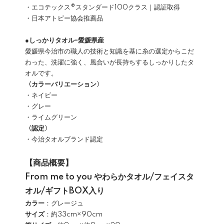
・エコテックス®スタンダード100クラス｜認証取得
・日本アトピー協会推薦品
●
しっかりタオルｰ愛媛県産
愛媛県今治市の職人の技術と知識を基に糸の選定からこだ
わった、洗濯に強く、風合いが長持ちするしっかりしたタ
オルです。
〈カラーバリエーション〉
・ネイビー
・グレー
・ライムグリーン
〈認定〉
・今治タオルブランド認定
【商品概要】
From me to you やわらかタオル/フェイスタ
オル/ギフトBOX入り
カラー
：グレージュ
サイズ
：約33cm×90cm