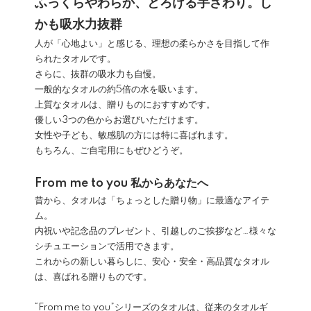
ふっくらやわらか、とろける手ざわり。し
かも吸水力抜群
人が「心地よい」と感じる、理想の柔らかさを目指して作
られたタオルです。
さらに、抜群の吸水力も自慢。
一般的なタオルの約5倍の水を吸います。
上質なタオルは、贈りものにおすすめです。
優しい3つの色からお選びいただけます。
女性や子ども、敏感肌の方には特に喜ばれます。
もちろん、ご自宅用にもぜひどうぞ。
From me to you 私からあなたへ
昔から、タオルは「ちょっとした贈り物」に最適なアイテ
ム。
内祝いや記念品のプレゼント、引越しのご挨拶など…様々な
シチュエーションで活用できます。
これからの新しい暮らしに、安心・安全・高品質なタオル
は、喜ばれる贈りものです。
“From me to you”シリーズのタオルは、従来のタオルギ