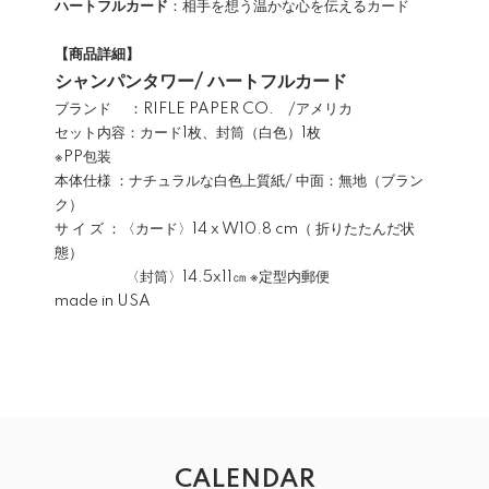
ハートフルカード
：相手を想う温かな心を伝えるカード
【商品詳細】
シャンパンタワー/ ハートフルカード
ブランド ：RIFLE PAPER CO. /アメリカ
セット内容：カード1枚、封筒（白色）1枚
※PP包装
本体仕様 ：ナチュラルな白色上質紙/ 中面：無地（ブラン
ク）
サ イ ズ ：〈カード〉14 x W10.8 cm（ 折りたたんだ状
態）
〈封筒〉14.5x11㎝ ※定型内郵便
made in USA
CALENDAR