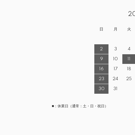
2
日
月
火
2
3
4
9
10
11
16
17
18
23
24
25
30
31
■：休業日（通常：土・日・祝日）