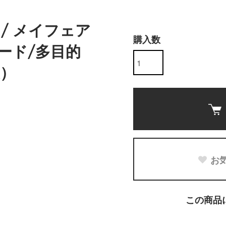
O./ メイフェア
購入数
ード/多目的
）
お
この商品