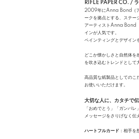
RIFLE PAPER CO.
2009年にAnna Bon
ークを拠点とする、ステー
アーティストAnna Bo
インが人気です。
ペインティングとデザイン
どこか懐かしさと自然体を
を吹き込むトレンドとして
高品質な紙製品としてのこ
お使いいただけます。
大切な人に、カタチで伝
「おめでとう」「ガンバレ
メッセージをさりげなく伝
ハートフルカード
：相手を