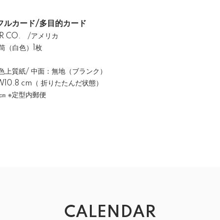
フルカード/多目的カード
R CO. /アメリカ
筒（白色）1枚
色上質紙/ 中面：無地（ブランク）
 W10.8 cm（ 折りたたんだ状態）
 ※定型内郵便
CALENDAR