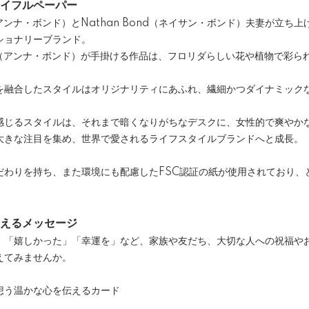
 / ライフルペーパー
d（アンナ・ボンド）とNathan Bond（ネイサン・ボンド）夫妻が立
ショナリーブランド。
nd（アンナ・ボンド）が手掛ける作品は、フロリダらしい花や植物で彩
を融合したスタイルはオリジナリティにあふれ、繊細かつダイナミック
感じるスタイルは、それまで暗くなりがちなデスクに、女性的で爽やか
大きな注目を集め、世界で愛されるライフスタイルブランドへと成長。
だわりを持ち、また環境にも配慮したFSC認証の紙が使用されており、
えるメッセージ
」「嬉しかった」「幸運を」など、家族や友だち、大切な人への祝福や
えてみませんか。
想う温かな心を伝えるカード