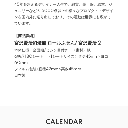
45年を超えるデザイナー人生で、雑貨、靴、服、絵本、ジ
ュエリーなどの15000点以上の様々なプロダクト・デザイ
ンを国内外に送り出しており、その活動は世界にも広がっ
ています。
【商品詳細】
宮沢賢治幻燈館 ロールふせん/ 宮沢賢治 2
本体仕様：全面糊/ミシン目付き 〈素材〉紙
6柄/計80シート 〈1シートサイズ〉タテ45mm×ヨコ
60mm
フィルム包装/直径42mm×高さ45mm
日本製
CALENDAR