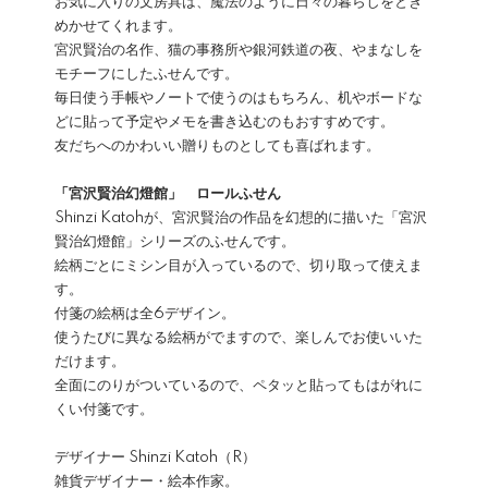
お気に入りの文房具は、魔法のように日々の暮らしをとき
めかせてくれます。
宮沢賢治の名作、猫の事務所や銀河鉄道の夜、やまなしを
モチーフにしたふせんです。
毎日使う手帳やノートで使うのはもちろん、机やボードな
どに貼って予定やメモを書き込むのもおすすめです。
友だちへのかわいい贈りものとしても喜ばれます。
「宮沢賢治幻燈館」 ロールふせん
Shinzi Katohが、宮沢賢治の作品を幻想的に描いた「宮沢
賢治幻燈館」シリーズのふせんです。
絵柄ごとにミシン目が入っているので、切り取って使えま
す。
付箋の絵柄は全6デザイン。
使うたびに異なる絵柄がでますので、楽しんでお使いいた
だけます。
全面にのりがついているので、ペタッと貼ってもはがれに
くい付箋です。
デザイナー Shinzi Katoh（R）
雑貨デザイナー・絵本作家。