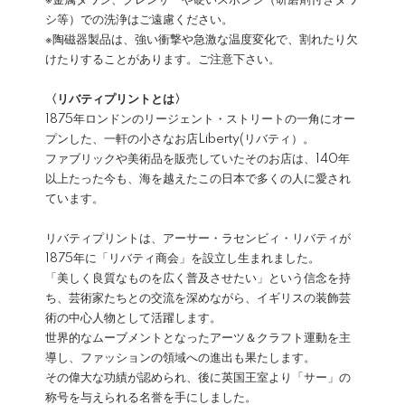
※金属タワシ、クレンザーや硬いスポンジ（研磨剤付きタワ
シ等）での洗浄はご遠慮ください。
※陶磁器製品は、強い衝撃や急激な温度変化で、割れたり欠
けたりすることがあります。ご注意下さい。
〈リバティプリントとは〉
1875年ロンドンのリージェント・ストリートの一角にオー
プンした、一軒の小さなお店Liberty(リバティ）。
ファブリックや美術品を販売していたそのお店は、140年
以上たった今も、海を越えたこの日本で多くの人に愛され
ています。
リバティプリントは、アーサー・ラセンビィ・リバティが
1875年に「リバティ商会」を設立し生まれました。
「美しく良質なものを広く普及させたい」という信念を持
ち、芸術家たちとの交流を深めながら、イギリスの装飾芸
術の中心人物として活躍します。
世界的なムーブメントとなったアーツ＆クラフト運動を主
導し、ファッションの領域への進出も果たします。
その偉大な功績が認められ、後に英国王室より「サー」の
称号を与えられる名誉を手にしました。