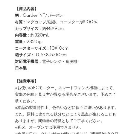
【商品内容】
柄
：Garden NT/ガーデン
材質
：マグカップ/磁器、コースター/綿100％
カップサイズ
：約Φ8×9cm
内容量
：約320mL
重量
：232.5g
コースターサイズ
：10×10cm
箱サイズ
：10.5×8.5×10cm
対応電子機器
：電子レンジ・食洗機
日本製
【注意事項】
※お使いのPCモニター、スマートフォンの機種によって、
実際の色味と見え方が異なる場合がございます。予めご了
承ください。
※本品の製造特性上、色合いなどに個々に違いがあります。
また、原料に含まれる鉄分などにより黒点が生じることも
ありますが、陶磁器の特徴としてご了承ください。
※直火、オーブンでは使用できません。