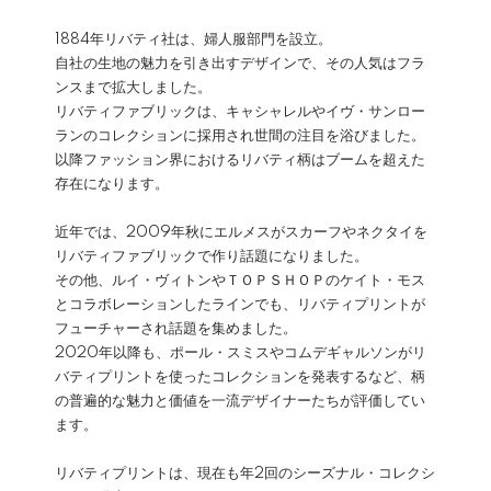
1884年リバティ社は、婦人服部門を設立。
自社の生地の魅力を引き出すデザインで、その人気はフラ
ンスまで拡大しました。
リバティファブリックは、キャシャレルやイヴ・サンロー
ランのコレクションに採用され世間の注目を浴びました。
以降ファッション界におけるリバティ柄はブームを超えた
存在になります。
近年では、2009年秋にエルメスがスカーフやネクタイを
リバティファブリックで作り話題になりました。
その他、ルイ・ヴィトンやＴＯＰＳＨＯＰのケイト・モス
とコラボレーションしたラインでも、リバティプリントが
フューチャーされ話題を集めました。
2020年以降も、ポール・スミスやコムデギャルソンがリ
バティプリントを使ったコレクションを発表するなど、柄
の普遍的な魅力と価値を一流デザイナーたちが評価してい
ます。
リバティプリントは、現在も年2回のシーズナル・コレクシ