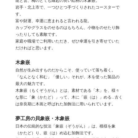
龍と雲、梅のとても縁起の良い絵柄の木象嵌。
岩手・北上市で、一つひとつ手づくりされたコースターで
す。
富や財運、幸運に恵まれると言われる龍。
カップやグラスをのせるのはもちろん、小物をのせたり飾
ったりしても素敵です。
家庭や職場でご利用いただき、ぜひ幸運を引き寄せていた
だければと思います。
木象嵌
自然が生み出すものだからこそ、使っていて落ち着く。
「なんとなく和む」「優しい」それが、木を使った製品の
最大の魅力です。
木象嵌（もくぞうがん）とは、素材である「木」を、様々
な形に「象（かたど）」って、木に「嵌（は）」める…古く
は奈良期に木画と呼ばれた加飾法に用いられています。
夢工房の貝象嵌・木象嵌
日本の伝統的な技法「象嵌（ぞうがん）」は、模様を象
（かたど）り、嵌（は）め込む加飾法です。