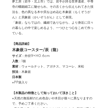
夢工房（岩手・北上市）では、岩手が誇る世界遺産、中尊
寺の螺鈿細工に魅せられ、その古くから伝えられてきた技
法を、色の異なる木や貝をはめ込む木象嵌（もくぞうが
ん）と貝象嵌（かいぞうがん）として表現。
「象嵌」ならではの、繊細でありながら、より身近に日々
の暮らしの中で楽しめるよう、一つひとつ心をこめて作っ
ている。
【商品詳細】
木象嵌コースター/辰（龍）
サイズ
：外径9×H0.6cm
入数
：1個
素材
：ウォールナット、アガチス、マコーレ、米松
技法
：木象嵌
日本製
※PP袋入り
【木製品の特徴として知っておいて頂きこと】
※天然の無垢材のため色合いや木目が個々に異なりますの
で、予めご了承ください。