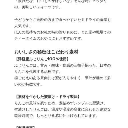
「疲れたな、甘いものがほしいな」そんな時にピッタリ
の、美味しいスィーツです。
子どもからご高齢の方まで食べやすいセミドライの食感も
人気です。
ほんの気持ちのお礼の時の贈りものに、また家や職場での
ティータイムのおやつにもおすすめです。
おいしさの秘密はこだわり素材
【津軽産ふじりんご100％使用】
ふじりんごは、甘み・酸味・食感の三拍子揃った、日本の
りんごを代表する品種です。
歯ごたえのある果肉には蜜が入りやすく、果汁が極めて多
いのが特徴です。
【素材を生かした蜜漬け・ドライ製法】
りんごの風味を残すため、煮詰めずシンプルに蜜漬け。
蜜漬けしたりんごは、温度や湿度の変化に合わせた絶妙な
乾燥時間で、しっとり食感に仕上げられています。