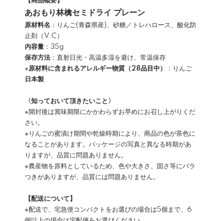
【商品概要】
あおもり林檎セミドライ プレーン
原材料名
：りんご(青森県産)、砂糖／トレハロース、酸化防
止剤（V.C）
内容量
：35g
保存方法
：直射日光・高温多湿を避け、常温保存
※
原材料に含まれるアレルギー物質（28品目中）
：りんご
日本製
〈知っておいて頂きたいこと〉
※開封後は賞味期限にかかわらずお早めにお召し上がりくだ
さい。
※りんごの蜜漬け期間や乾燥時期により、商品の色が茶色に
なることがあります。パッケージの写真と異なる時期があ
りますが、品質に問題ありません。
※農産物を原料としているため、色や大きさ、固さ等にバラ
つきがありますが、品質には問題ありません。
【配送について】
※配送で、宅急便コンパクトをお選びの場合は5個まで、6
個以上の場合は宅配便をお選びください。