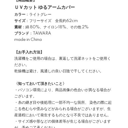
【商品概要】
ＵＶカット ゆるアームカバー
カラー
：ライトグレー
サイズ
：フリーサイズ 全長約62cm
素材
：綿 80%、ナイロン18%、その他 2%
ブランド
：TAWARA
made in China
【お手入れ方法】
洗濯機をご使用の場合は、裏返して洗濯ネットをご使用く
ださい。
乾燥機は避け、風通しの良い日陰で干してください。
〈知っておいて頂きたいこと〉
・パソコン環境により、商品画像の色合いが異なる場合が
ございます。
・糸の継ぎ目や後処理に一部不均一な箇所、 染色の際に起
こる色むらや歪みなどがみられる場合がございますが、生
産過程において発生するものとなり不良ではありません。
・サイズ感や形などの個体差等が生じる場合がございます
が、予めご了承ください。