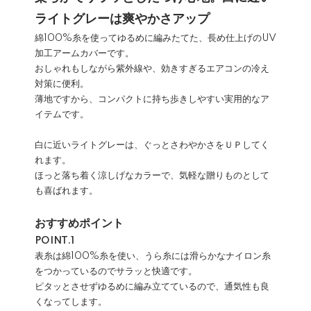
ライトグレーは爽やかさアップ
綿100%糸を使ってゆるめに編みたてた、長め仕上げのUV
加工アームカバーです。
おしゃれもしながら紫外線や、効きすぎるエアコンの冷え
対策に便利。
薄地ですから、コンパクトに持ち歩きしやすい実用的なア
イテムです。
白に近いライトグレーは、ぐっとさわやかさをＵＰしてく
れます。
ほっと落ち着く涼しげなカラーで、気軽な贈りものとして
も喜ばれます。
おすすめポイント
POINT.1
表糸は綿100%糸を使い、うら糸には滑らかなナイロン糸
をつかっているのでサラッと快適です。
ピタッとさせずゆるめに編み立てているので、通気性も良
くなってします。