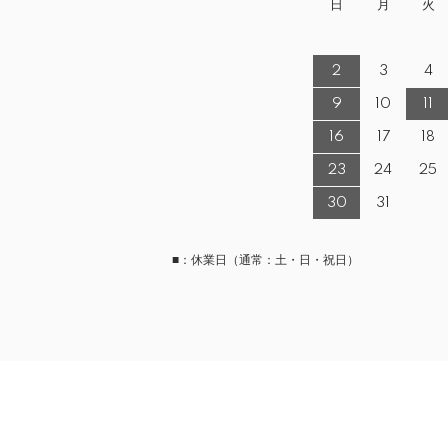
日
月
火
2
3
4
9
10
11
16
17
18
23
24
25
30
31
■：休業日（通常：土・日・祝日）