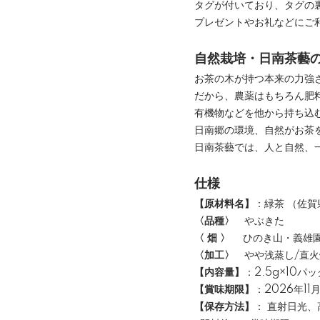
タグが付いており、タグの
プレゼントやお礼などにご
自然栽培・日南茶藝
お茶の木が持つ本来の力強
だから、農薬はもちろん肥
有機物などを他から持ち込
日南郷の環境、自然がお茶
日南茶藝では、人と自然、
仕様
【原材料名】
：緑茶 （佐
〈品種〉
やぶきた
〈 畑 〉
ひのき山・義雄
〈加工〉
やや浅蒸し/直火
【内容量】
：2.5g×10
【賞味期限】
：2026年11
【保存方法】
： 直射日光