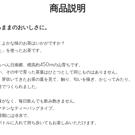
商品説明
るままのおいしさに。
くよかな味のお茶はいかがですか？
た」を使ったお茶です。
っぺん日南郷、標高約450mの山育ちです。
い、その中で育った茶葉はひとつとして同じものはありません。
、芽吹いてきたお茶の葉を見て、触り、匂いを嗅ぎ、かじってみたり。
覚でつくられました。
味がなく、毎日飲んでも飲み飽きません。
クチンなティーバッグタイプ。
時期には冷水で、
ボトルに入れて持ち歩いてもお楽しみいただけます。