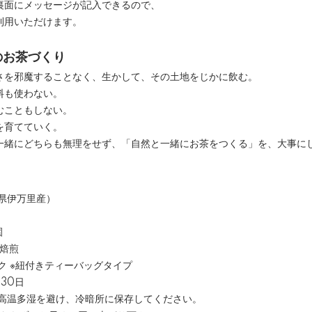
裏面にメッセージが記入できるので、
利用いただけます。
のお茶づくり
さを邪魔することなく、生かして、その土地をじかに飲む。
料も使わない。
むこともしない。
を育てていく。
一緒にどちらも無理をせず、「自然と一緒にお茶をつくる」を、大事に
賀県伊万里産）
園
焙煎
パック ※紐付きティーバッグタイプ
月30日
、高温多湿を避け、冷暗所に保存してください。