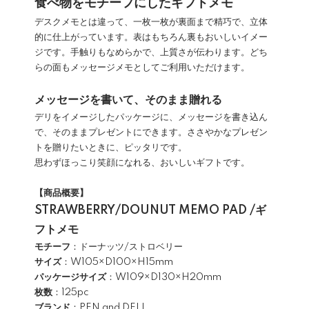
食べ物をモチーフにしたギフトメモ
デスクメモとは違って、一枚一枚が裏面まで精巧で、立体
的に仕上がっています。表はもちろん裏もおいしいイメー
ジです。手触りもなめらかで、上質さが伝わります。どち
らの面もメッセージメモとしてご利用いただけます。
メッセージを書いて、そのまま贈れる
デリをイメージしたパッケージに、メッセージを書き込ん
で、そのままプレゼントにできます。ささやかなプレゼン
トを贈りたいときに、ピッタリです。
思わずほっこり笑顔になれる、おいしいギフトです。
【商品概要】
STRAWBERRY/DOUNUT MEMO PAD /ギ
フトメモ
モチーフ
：ドーナッツ/ストロベリー
サイズ
：W105×D100×H15mm
パッケージサイズ
：W109×D130×H20mm
枚数
：125pc
ブランド
：PEN and DELI