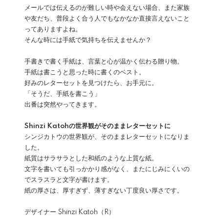
メールでは伝えるのが難しい時や会えない場合、また家族
や友だち、普段よく合う人でもなかなか直接言えないこと
ってありますよね。
そんな時には手紙で気持ちを伝えませんか？
手書きで書く手紙は、言葉と心が温かく伝わる贈り物。
手紙は書こうと思った時に書くのベスト。
好みのレターセットを見つけたら、お手元に。
「そうだ、手紙を書こう」
出番は突然やってきます。
Shinzi Katohの世界観がそのままレターセットに
シンジカトウの世界観が、そのままレターセットになりま
した。
紙質はサラサラとした和紙のような上質な紙。
文字を書いても引っかかり感がなく、またにじみにくいの
でスラスラと文字が書けます。
紙の厚さは、厚すぎず、薄すぎない丁度良い厚さです。
デザイナー Shinzi Katoh（R）