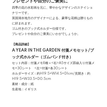
プレゼントや自分のご褒美に
四季の花の水彩画を元に、華やかなデザインのステイショ
ナリーです。
英国湖水地方のデザイナーによる、豪華な花柄は贈りもの
に好まれます。
ゴム付きのブック式ホルダー仕様です。
プレゼントや自分のご褒美にいかがでしょうか。
【商品詳細】
A YEAR IN THE GARDEN 付箋メモセット/ブ
ック式ホルダー（ゴムバンド付き）
セット内容：付箋メモ8種＝<右>A5サイズ罫線入り付箋メ
モ×30シート <左>付箋×各30シート
ホルダーサイズ：約H19.5×W14.5×D1cm/見開き：約
H19.5×W33.5×D0.5cm
素材・成分：紙
生産地：イギリス